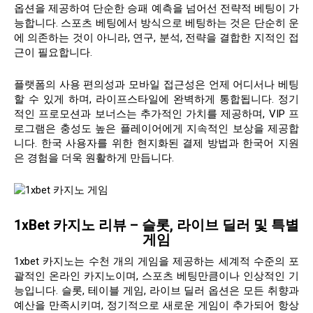
옵션을 제공하여 단순한 승패 예측을 넘어선 전략적 베팅이 가
능합니다. 스포츠 베팅에서 방식으로 베팅하는 것은 단순히 운
에 의존하는 것이 아니라, 연구, 분석, 전략을 결합한 지적인 접
근이 필요합니다.
플랫폼의 사용 편의성과 모바일 접근성은 언제 어디서나 베팅
할 수 있게 하며, 라이프스타일에 완벽하게 통합됩니다. 정기
적인 프로모션과 보너스는 추가적인 가치를 제공하며, VIP 프
로그램은 충성도 높은 플레이어에게 지속적인 보상을 제공합
니다. 한국 사용자를 위한 현지화된 결제 방법과 한국어 지원
은 경험을 더욱 원활하게 만듭니다.
1xBet 카지노 리뷰 – 슬롯, 라이브 딜러 및 특별
게임
1xbet 카지노는 수천 개의 게임을 제공하는 세계적 수준의 포
괄적인 온라인 카지노이며, 스포츠 베팅만큼이나 인상적인 기
능입니다. 슬롯, 테이블 게임, 라이브 딜러 옵션은 모든 취향과
예산을 만족시키며, 정기적으로 새로운 게임이 추가되어 항상