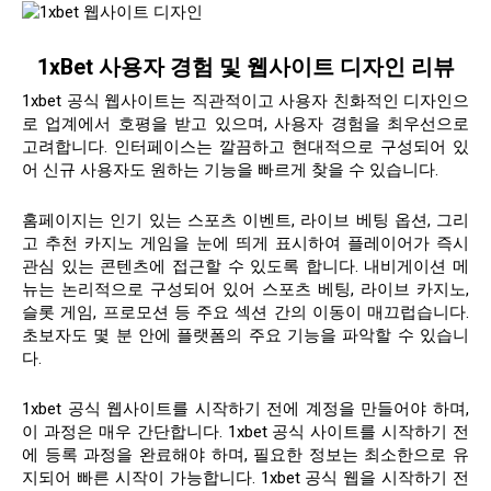
1xBet 사용자 경험 및 웹사이트 디자인 리뷰
1xbet 공식 웹사이트는 직관적이고 사용자 친화적인 디자인으
로 업계에서 호평을 받고 있으며, 사용자 경험을 최우선으로
고려합니다. 인터페이스는 깔끔하고 현대적으로 구성되어 있
어 신규 사용자도 원하는 기능을 빠르게 찾을 수 있습니다.
홈페이지는 인기 있는 스포츠 이벤트, 라이브 베팅 옵션, 그리
고 추천 카지노 게임을 눈에 띄게 표시하여 플레이어가 즉시
관심 있는 콘텐츠에 접근할 수 있도록 합니다. 내비게이션 메
뉴는 논리적으로 구성되어 있어 스포츠 베팅, 라이브 카지노,
슬롯 게임, 프로모션 등 주요 섹션 간의 이동이 매끄럽습니다.
초보자도 몇 분 안에 플랫폼의 주요 기능을 파악할 수 있습니
다.
1xbet 공식 웹사이트를 시작하기 전에 계정을 만들어야 하며,
이 과정은 매우 간단합니다. 1xbet 공식 사이트를 시작하기 전
에 등록 과정을 완료해야 하며, 필요한 정보는 최소한으로 유
지되어 빠른 시작이 가능합니다. 1xbet 공식 웹을 시작하기 전