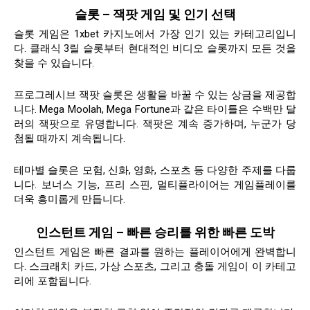
슬롯 – 잭팟 게임 및 인기 선택
슬롯 게임은 1xbet 카지노에서 가장 인기 있는 카테고리입니
다. 클래식 3릴 슬롯부터 현대적인 비디오 슬롯까지 모든 것을
찾을 수 있습니다.
프로그레시브 잭팟 슬롯은 생활을 바꿀 수 있는 상금을 제공합
니다. Mega Moolah, Mega Fortune과 같은 타이틀은 수백만 달
러의 잭팟으로 유명합니다. 잭팟은 계속 증가하며, 누군가 당
첨될 때까지 계속됩니다.
테마별 슬롯은 모험, 신화, 영화, 스포츠 등 다양한 주제를 다룹
니다. 보너스 기능, 프리 스핀, 멀티플라이어는 게임플레이를
더욱 흥미롭게 만듭니다.
인스턴트 게임 – 빠른 승리를 위한 빠른 도박
인스턴트 게임은 빠른 결과를 원하는 플레이어에게 완벽합니
다. 스크래치 카드, 가상 스포츠, 그리고 충돌 게임이 이 카테고
리에 포함됩니다.