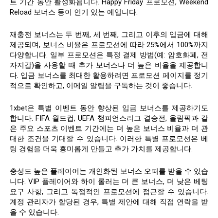
트 기간 동안 활성화됩니다. Happy Friday 프로모션, Weekend
Reload 보너스 등이 인기 있는 예입니다.
재충전 보너스는 두 번째, 세 번째, 그리고 이후의 입금에 대해
제공되며, 보너스 비율은 프로모션에 따라 25%에서 100%까지
다양합니다. 일부 프로모션은 특정 결제 방법(예: 암호화폐, 전
자지갑)을 사용할 때 추가 보너스나 더 높은 비율을 제공합니
다. 입금 보너스를 최대한 활용하려면 프로모션 페이지를 정기
적으로 확인하고, 이메일 알림을 구독하는 것이 좋습니다.
1xbet은 특별 이벤트 동안 향상된 입금 보너스를 제공하기도
합니다. FIFA 월드컵, UEFA 챔피언스리그 결승전, 올림픽과 같
은 주요 스포츠 이벤트 기간에는 더 높은 보너스 비율과 더 관
대한 조건을 기대할 수 있습니다. 이러한 특별 프로모션은 베
팅 경험을 더욱 흥미롭게 만들고 추가 가치를 제공합니다.
충성도 높은 플레이어는 개인화된 보너스 오퍼를 받을 수 있습
니다. VIP 플레이어와 하이 롤러는 더 큰 보너스, 더 낮은 베팅
요구 사항, 그리고 독점적인 프로모션에 접근할 수 있습니다.
계정 관리자가 할당된 경우, 특별 제안에 대해 직접 연락을 받
을 수 있습니다.