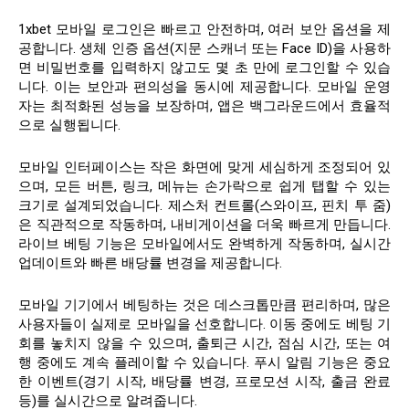
1xbet 모바일 로그인은 빠르고 안전하며, 여러 보안 옵션을 제
공합니다. 생체 인증 옵션(지문 스캐너 또는 Face ID)을 사용하
면 비밀번호를 입력하지 않고도 몇 초 만에 로그인할 수 있습
니다. 이는 보안과 편의성을 동시에 제공합니다. 모바일 운영
자는 최적화된 성능을 보장하며, 앱은 백그라운드에서 효율적
으로 실행됩니다.
모바일 인터페이스는 작은 화면에 맞게 세심하게 조정되어 있
으며, 모든 버튼, 링크, 메뉴는 손가락으로 쉽게 탭할 수 있는
크기로 설계되었습니다. 제스처 컨트롤(스와이프, 핀치 투 줌)
은 직관적으로 작동하며, 내비게이션을 더욱 빠르게 만듭니다.
라이브 베팅 기능은 모바일에서도 완벽하게 작동하며, 실시간
업데이트와 빠른 배당률 변경을 제공합니다.
모바일 기기에서 베팅하는 것은 데스크톱만큼 편리하며, 많은
사용자들이 실제로 모바일을 선호합니다. 이동 중에도 베팅 기
회를 놓치지 않을 수 있으며, 출퇴근 시간, 점심 시간, 또는 여
행 중에도 계속 플레이할 수 있습니다. 푸시 알림 기능은 중요
한 이벤트(경기 시작, 배당률 변경, 프로모션 시작, 출금 완료
등)를 실시간으로 알려줍니다.