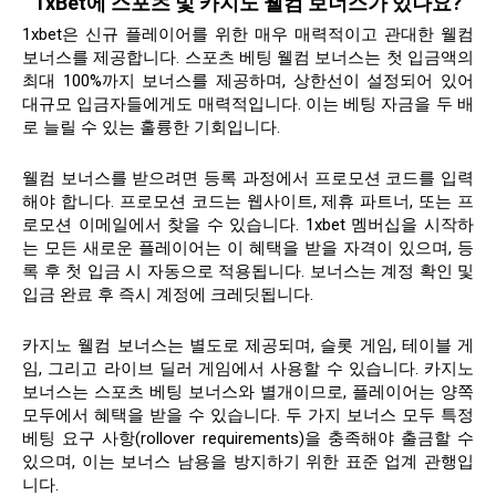
1xBet에 스포츠 및 카지노 웰컴 보너스가 있나요?
1xbet은 신규 플레이어를 위한 매우 매력적이고 관대한 웰컴
보너스를 제공합니다. 스포츠 베팅 웰컴 보너스는 첫 입금액의
최대 100%까지 보너스를 제공하며, 상한선이 설정되어 있어
대규모 입금자들에게도 매력적입니다. 이는 베팅 자금을 두 배
로 늘릴 수 있는 훌륭한 기회입니다.
웰컴 보너스를 받으려면 등록 과정에서 프로모션 코드를 입력
해야 합니다. 프로모션 코드는 웹사이트, 제휴 파트너, 또는 프
로모션 이메일에서 찾을 수 있습니다. 1xbet 멤버십을 시작하
는 모든 새로운 플레이어는 이 혜택을 받을 자격이 있으며, 등
록 후 첫 입금 시 자동으로 적용됩니다. 보너스는 계정 확인 및
입금 완료 후 즉시 계정에 크레딧됩니다.
카지노 웰컴 보너스는 별도로 제공되며, 슬롯 게임, 테이블 게
임, 그리고 라이브 딜러 게임에서 사용할 수 있습니다. 카지노
보너스는 스포츠 베팅 보너스와 별개이므로, 플레이어는 양쪽
모두에서 혜택을 받을 수 있습니다. 두 가지 보너스 모두 특정
베팅 요구 사항(rollover requirements)을 충족해야 출금할 수
있으며, 이는 보너스 남용을 방지하기 위한 표준 업계 관행입
니다.