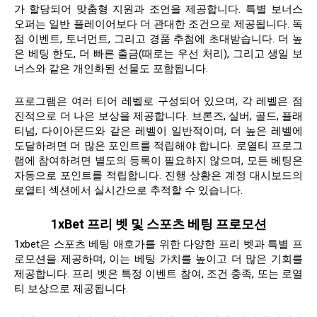
가 할당되어 맞춤형 지원과 조언을 제공합니다. 특별 보너스
오퍼는 일반 플레이어보다 더 관대한 조건으로 제공됩니다. 독
점 이벤트, 토너먼트, 그리고 경품 추첨에 초대받습니다. 더 높
은 베팅 한도, 더 빠른 출금(때로는 우선 처리), 그리고 생일 보
너스와 같은 개인화된 선물도 포함됩니다.
프로그램은 여러 티어 레벨로 구성되어 있으며, 각 레벨은 점
진적으로 더 나은 보상을 제공합니다. 브론즈, 실버, 골드, 플래
티넘, 다이아몬드와 같은 레벨이 일반적이며, 더 높은 레벨에
도달하려면 더 많은 포인트를 적립해야 합니다. 로열티 프로그
램에 참여하려면 별도의 등록이 필요하지 않으며, 모든 베팅은
자동으로 포인트를 적립합니다. 진행 상황은 계정 대시보드의
로열티 섹션에서 실시간으로 추적할 수 있습니다.
1xBet 프리 벳 및 스포츠 베팅 프로모션
1xbet은 스포츠 베팅 애호가를 위한 다양한 프리 벳과 특별 프
로모션을 제공하며, 이는 베팅 가치를 높이고 더 많은 기회를
제공합니다. 프리 벳은 특정 이벤트 참여, 조건 충족, 또는 로열
티 보상으로 제공됩니다.