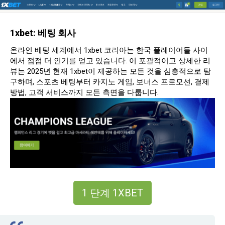
Skip
to
content
1xbet: 베팅 회사
온라인 베팅 세계에서 1xbet 코리아는 한국 플레이어들 사이
에서 점점 더 인기를 얻고 있습니다. 이 포괄적이고 상세한 리
뷰는 2025년 현재 1xbet이 제공하는 모든 것을 심층적으로 탐
구하며, 스포츠 베팅부터 카지노 게임, 보너스 프로모션, 결제
방법, 고객 서비스까지 모든 측면을 다룹니다.
1 단계 1XBET